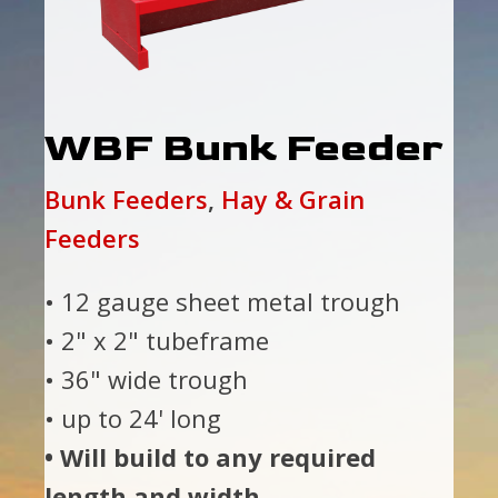
WBF Bunk Feeder
Bunk Feeders
,
Hay & Grain
Feeders
• 12 gauge sheet metal trough
• 2" x 2" tubeframe
• 36" wide trough
• up to 24' long
• Will build to any required
length and width