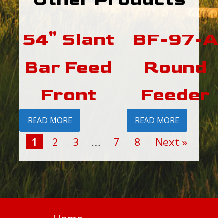
54" Slant
BF-97-A
Bar Feed
Round
Front
Feeder
READ MORE
READ MORE
1
2
3
…
7
8
Next »
Home