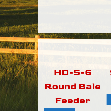
HD-S-6
Round Bale
Feeder