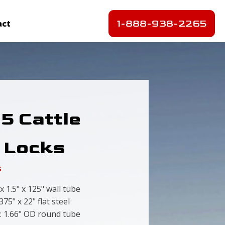
1-888-938-2265
act
5 Cattle
 Locks
s
" x 1.5" x 125" wall tube
375" x 22" flat steel
s: 1.66" OD round tube