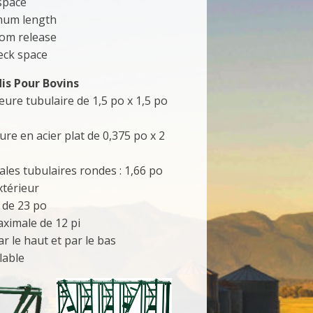
 space
mum length
om release
eck space
is Pour Bovins
eure tubulaire de 1,5 po x 1,5 po
eure en acier plat de 0,375 po x 2
cales tubulaires rondes : 1,66 po
xtérieur
 de 23 po
ximale de 12 pi
r le haut et par le bas
lable