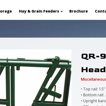
torage
Hay & Grain Feeders
Brochure
Cont
QR-9
Head
Miscellaneou
• Top rail: 1.5
• Bottom rail: .
• Upright bar