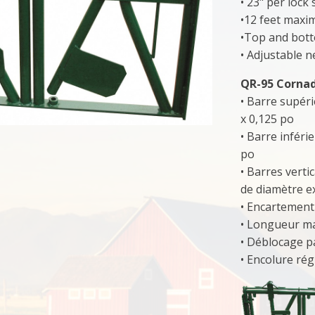
• 23" per lock
•12 feet maxi
•Top and bott
• Adjustable n
QR-95 Cornad
• Barre supéri
x 0,125 po
• Barre inféri
po
• Barres verti
de diamètre e
• Encartement
• Longueur ma
• Déblocage pa
• Encolure rég