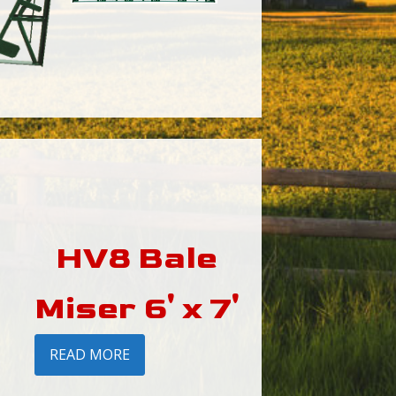
HV8 Bale
Miser 6' x 7'
READ MORE