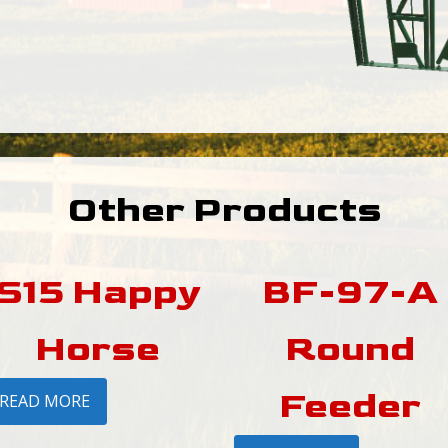
Other Products
S15 Happy
BF-97-A
Horse
Round
Feeder
READ MORE