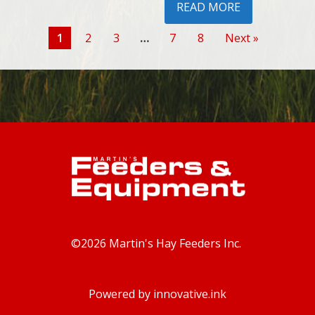
READ MORE
1
2
3
…
7
8
Next »
©
2026
Martin's Hay Feeders Inc.
Powered by innovative.ink