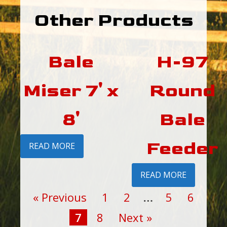
Other Products
Bale
H-97
Miser 7' x
Round
8'
Bale
Feeder
READ MORE
READ MORE
« Previous
1
2
…
5
6
7
8
Next »