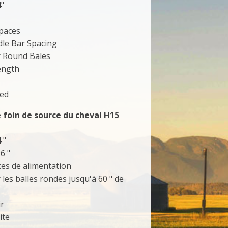
4"
Spaces
adle Bar Spacing
r Round Bales
Length
ted
 foin de source du cheval H15
 "
6 "
ces de alimentation
 les balles rondes jusqu'à 60 " de
ir
ite