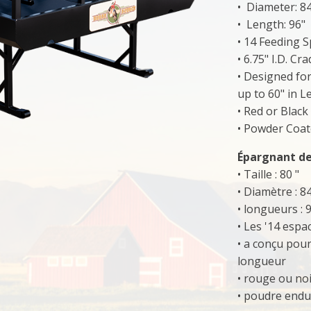
• Diameter: 8
• Length: 96"
• 14 Feeding 
• 6.75" I.D. Cr
• Designed fo
up to 60" in 
• Red or Black
• Powder Coa
Épargnant de
• Taille : 80 "
• Diamètre : 84
• longueurs : 9
• Les '14 espa
• a conçu pour
longueur
• rouge ou no
• poudre endu